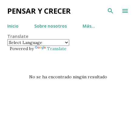
Ir al contenido principal
PENSAR Y CRECER
Inicio
Sobre nosotros
Más…
Translate
Powered by
Translate
E
No se ha encontrado ningún resultado
n
t
r
a
d
a
s