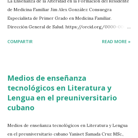
La Enseñanza de la Alteridad en la Formación del Residente
de Medicina Familiar Jim Alex González Consuegra
Especialista de Primer Grado en Medicina Familiar.
Dirección General de Salud. https://orcid.org/0000-0003-
0363-7616. jimalex@nauta.cu. Miguel Angel Amaró Garrido
COMPARTIR
READ MORE »
Máster en Ciencias Pedagógicas. Especialista de Segundo
Grado en Imagenología y de Primer Grado en Medicina
Familiar. Policlínico Universitario Juana Naranjo León.
https://orcid.org/0000-0002-0532-9273.
Medios de enseñanza
maagdo85@gmail.com. Tatiana Hernández González Máster
tecnológicos en Literatura y
en Ciencias Pedagógicas y en Medicina Bioenergética y
Lengua en el preuniversitario
Natural. Especialista de Primer Grado en Medicina Familiar
y de Segundo Grado en Cirugía Plástica y Caumatología.
cubano
Hospital General Provincial Camilo Cienfuegos.
https://orcid.org/0000-0002-6693-5840.
Medios de enseñanza tecnológicos en Literatura y Lengua
thernandezgonzalez1@gmail.com. Resumen La formación
en el preuniversitario cubano Yaniset Samada Cruz MSc.,