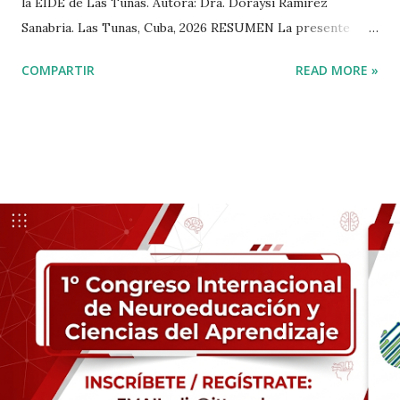
la EIDE de Las Tunas. Autora: Dra. Doraysi Ramírez
comprensión lectora, producción escrita y compet...
Sanabria. Las Tunas, Cuba, 2026 RESUMEN La presente
investigación tuvo como objetivo analizar desde una
COMPARTIR
READ MORE »
perspectiva holística e integrativa la relación entre la
composición corporal, el estado nutricional y la condición
física en deportistas adolescentes de categorías inferiores,
con el propósito de promover su desarrollo saludable,
prevenir desequilibrios funcionales y optimizar el
rendimiento deportivo. Se desarrolló un estudio
descriptivo, correlacional y transversal en una muestra de
55 atletas de ambos sexos (35 masculinos y 20 femeninos),
con edades comprendidas entre 13 y 18 años,
pertenecientes a disciplinas como karate, lucha libre, lucha
grecorromana, triatlón, pentatlón y tiro deportivo. Se
evaluaron variables sociodemográficas, composición
corporal, estado nutricional y condición fí...